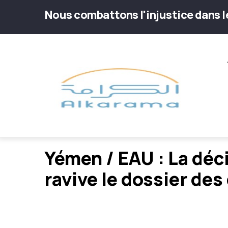
Aller
Nous combattons l'injustice dans 
au
contenu
Main
principal
navig
Yémen / EAU : La déci
ravive le dossier des