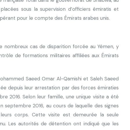
é française Total dans le gouvernorat de Shabwa, au
placées sous la supervision d’officiers émiratis et
opérant pour le compte des Émirats arabes unis.
 nombreux cas de disparition forcée au Yémen, y
ôle de formations militaires affiliées aux Émirats
Mohammed Saeed Omar Al-Qamishi et Saleh Saeed
ée depuis leur arrestation par des forces émiraties
re 2016. Selon leur famille, une unique visite a été
en septembre 2016, au cours de laquelle des signes
 leurs corps. Cette visite est demeurée la seule
nnu. Les autorités de détention ont indiqué que les