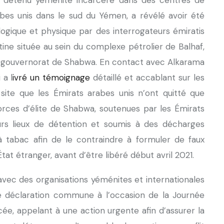
n détenu yéménite incarcéré dans des centres de
bes unis dans le sud du Yémen, a révélé avoir été
ogique et physique par des interrogateurs émiratis
ine située au sein du complexe pétrolier de Balhaf,
 le gouvernorat de Shabwa. En contact avec Alkarama
 a l
ivré un témoignage
détaillé et accablant sur les
 site que les Émirats arabes unis n’ont quitté que
orces d’élite de Shabwa, soutenues par les Émirats
eurs lieux de détention et soumis à des décharges
 à tabac afin de le contraindre à formuler de faux
tat étranger, avant d’être libéré début avril 2021.
vec des organisations yéménites et internationales
 déclaration commune à l’occasion de la Journée
rcée, appelant à une action urgente afin d’assurer la