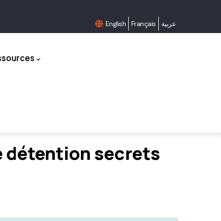
English
Français
عربية
ssources
e détention secrets