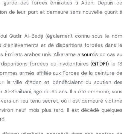
la garde des forces émiraties à Aden. Depuis ce
ation de leur part et demeure sans nouvelle quant à
ul Qadir Al-Badiji (également connu sous le nom
es d’enlèvements et de disparitions forcées dans le
s Émirats arabes unis. Alkarama a
soumis
ce cas au
disparitions forcées ou involontaires (
GTDFI
) le 18
mmes armés affiliés aux Forces de la ceinture de
ur la ville d’Aden et bénéficiaient du soutien des
r Al-Shaibani, âgé de 65 ans. Il a été emmené, sous
, vers un lieu tenu secret, où il est demeuré victime
environ neuf mois plus tard. Il est décédé quelques
té.