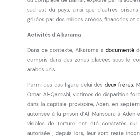
du complexe de Balhaf, exploité par la sociét
sud-est du pays, ainsi que d’autres prisons 
gérées par des milices créées, financées et 
Activités d’Alkarama
Dans ce contexte, Alkarama a
documenté
de
compris dans des zones placées sous le contr
arabes unis.
Parmi ces cas figure celui des
deux frères
, 
Omar Al-Qamishi, victimes de disparition forc
dans la capitale provisoire, Aden, en septemb
autorisée à la prison d’Al-Mansoura à Aden 
visibles de torture ont été constatés sur
autorisée ; depuis lors, leur sort reste inco