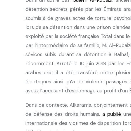
Dans un autre cas,
Salem Al-Rubaizi
, ancie
détention secrets gérés par les Émirats ara
soumis à de graves actes de torture psychol
lors de sa détention dans une prison clandest
exploité par la société française Total dans
par l’intermédiaire de sa famille, M. Al-Rubaizi
sévices subis durant sa détention à Balhaf,
récemment. Arrêté le 10 juin 2019 par les F
arabes unis, il a été transféré entre plusi
électriques ainsi qu’à de violents passages
aveux l’accusant d’espionnage au profit d’un É
Dans ce contexte, Alkarama, conjointement a
de défense des droits humains,
a publié
une
internationale des victimes de disparition fo