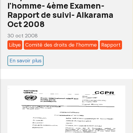
Alkarama
l'homme- 4ème Examen-
aoû
Rapport de suivi- Alkarama
2010
Oct 2008
30 oct 2008
Libye
Comité des droits de l’homme
Rapport
En savoir plus
sur
Libye:
Comité
des
droits
de
l'homme-
4ème