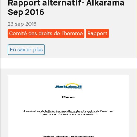
Rapport alternatif- Alkarama
Sep 2016
23 sep 2016
Comité des droits de l’homme
Rapport
En savoir plus
sur
Maroc:
Comité
des
Droits
de
l’Homme
-
6ème
examen