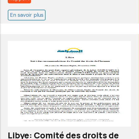
En savoir plus
sur
Koweit:
Comité
des
droits
de
l'homme-
2ème
Examen-
Liste
des
questions
-
Libye: Comité des droits de