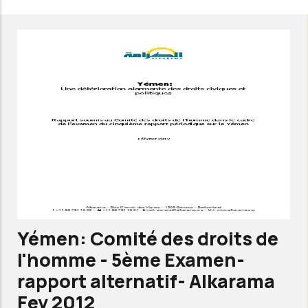
Comité
des
droits
de
l'homme
-
5ème
Examen
-
Rapport
de
Yémen: Comité des droits de
suivi-
l'homme - 5ème Examen-
Alkarama
rapport alternatif- Alkarama
jun
Fev 2012