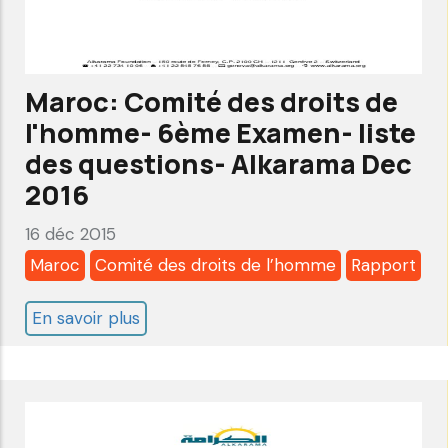
-
Rapport
alternatif-
Maroc: Comité des droits de
Alkarama
l'homme- 6ème Examen- liste
Sep
des questions- Alkarama Dec
2016
2016
16 déc 2015
Maroc
Comité des droits de l’homme
Rapport
En savoir plus
sur
Maroc:
Comité
des
droits