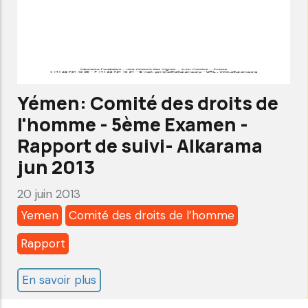
2ème
Examen
-
Rapport
de
Yémen: Comité des droits de
Suivi-
l'homme - 5ème Examen -
Alkarama
Rapport de suivi- Alkarama
Jui
jun 2013
2013
20 juin 2013
Yemen
Comité des droits de l’homme
Rapport
En savoir plus
sur
Yémen: