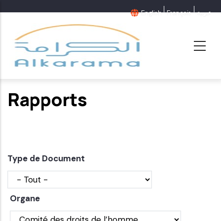
Aller
English
Français
عربية
au
contenu
principal
Rapports
Type de Document
Organe