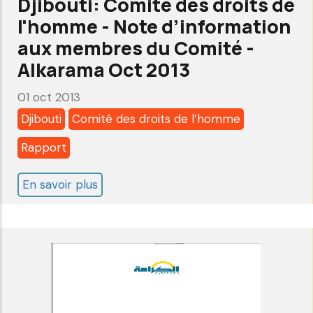
Djibouti: Comité des droits de
suivi-
l'homme - Note d’information
Alkarama
aux membres du Comité -
Jan
Alkarama Oct 2013
2015
01 oct 2013
Djibouti
Comité des droits de l’homme
Rapport
En savoir plus
sur
Djibouti:
Comité
des
droits
de