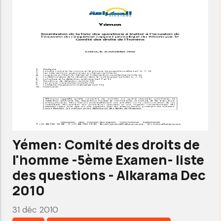
droits
de
l'homme
-
2ème
Examen
-
rapport
alternatif-
Yémen: Comité des droits de
Alkarama
l'homme -5ème Examen- liste
sep
des questions - Alkarama Dec
2011
2010
31 déc 2010