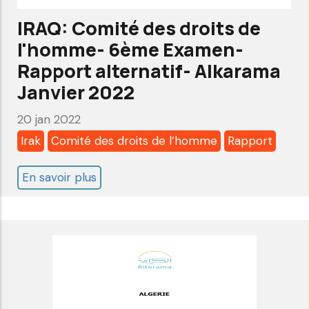
Alkarama
IRAQ: Comité des droits de
au
l'homme- 6ème Examen-
Comité
Rapport alternatif- Alkarama
des
Janvier 2022
droits
20 jan 2022
de
Irak
Comité des droits de l’homme
Rapport
l'homme
au
En savoir plus
sur
nom
IRAQ:
de
Comité
M’Rabih
des
ADDA
droits
de
l'homme-