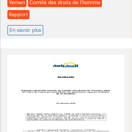
Yemen
Comité des droits de l’homme
Rapport
En savoir plus
sur
Yémen:
Comité
des
droits
de
l'homme
-5ème
Examen-
liste
des
questions