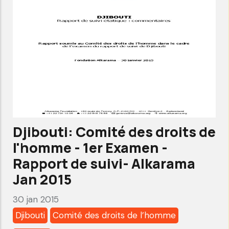
de
l'homme-
6ème
Examen-
liste
des
questions-
Alkarama
Djibouti: Comité des droits de
Dec
l'homme - 1er Examen -
2016
Rapport de suivi- Alkarama
Jan 2015
30 jan 2015
Djibouti
Comité des droits de l’homme