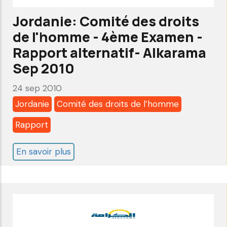
-
Jordanie: Comité des droits
Alkarama
de l'homme - 4ème Examen -
Dec
Rapport alternatif- Alkarama
2010
Sep 2010
24 sep 2010
Jordanie
Comité des droits de l’homme
Rapport
En savoir plus
sur
Jordanie:
Comité
des
droits