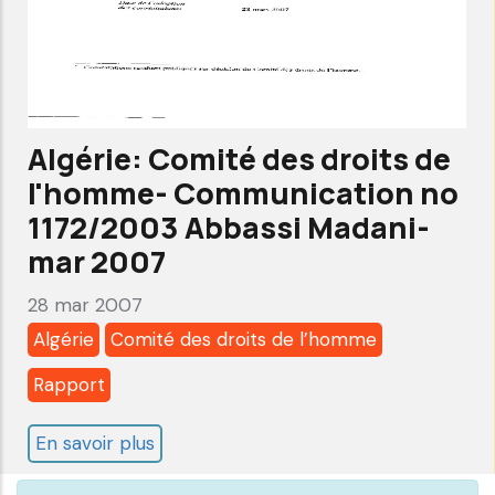
Examen-
Rapport
de
suivi-
Alkarama
Algérie: Comité des droits de
Oct
l'homme- Communication no
2008
1172/2003 Abbassi Madani-
mar 2007
28 mar 2007
Algérie
Comité des droits de l’homme
Rapport
En savoir plus
sur
Algérie: