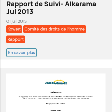
Rapport de Suivi- Alkarama
2013
Jui 2013
01 juil 2013
Koweït
Comité des droits de l’homme
Rapport
En savoir plus
sur
Koweit:
Comité
des
droits
de
l'homme
-