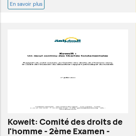
En savoir plus
sur
Mauritanie:
Comité
des
droits
de
l'homme
-
1er
Examen
-
Rapport
alternatif-
Koweit: Comité des droits de
Alkarama
l'homme - 2ème Examen -
Sep