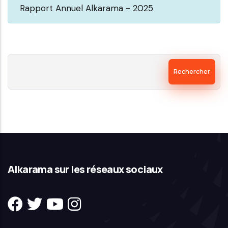
Comité
Rapport Annuel Alkarama - 2025
des
droits
de
Rechercher
l'homme-
Communication
no
1172/2003
Abbassi
Madani-
mar
Alkarama sur les réseaux sociaux
2007