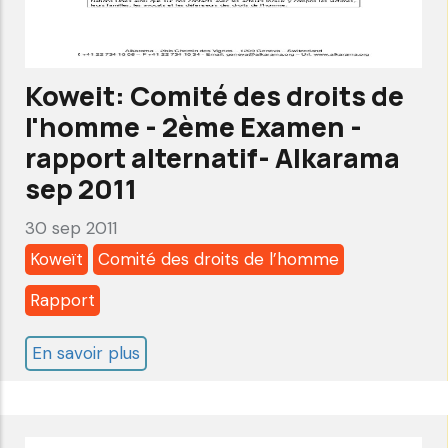
rapport
alternatif-
Alkarama
Koweit: Comité des droits de
Fev
l'homme - 2ème Examen -
2012
rapport alternatif- Alkarama
sep 2011
30 sep 2011
Koweït
Comité des droits de l’homme
Rapport
En savoir plus
sur
Koweit:
Comité
des