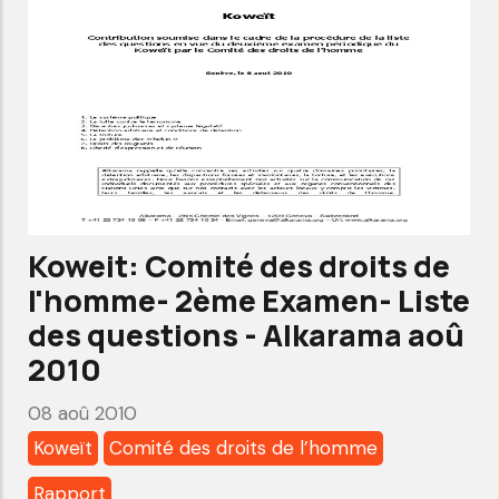
de
l'homme
-
4ème
Examen
-
Rapport
alternatif-
Koweit: Comité des droits de
Alkarama
l'homme- 2ème Examen- Liste
Sep
des questions - Alkarama aoû
2010
2010
08 aoû 2010
Koweït
Comité des droits de l’homme
Rapport