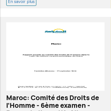
En savoir plus
sur
Algérie:
Comité
des
droits
de
l'homme-
4ème
Examen-
liste
des
questions-
Alkarama
Maroc: Comité des Droits de
Jul
l’Homme - 6ème examen -
2017