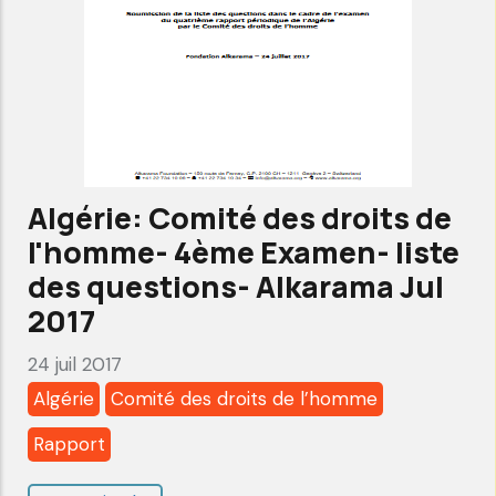
6ème
Examen-
Rapport
alternatif-
Alkarama
Janvier
Algérie: Comité des droits de
2022
l'homme- 4ème Examen- liste
des questions- Alkarama Jul
2017
24 juil 2017
Algérie
Comité des droits de l’homme
Rapport