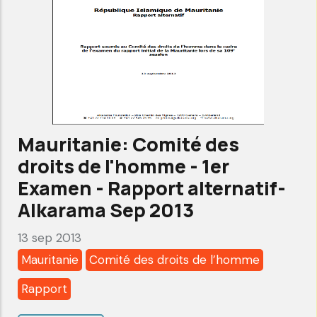
l'homme
-
Note
d’information
aux
membres
du
Mauritanie: Comité des
Comité
droits de l'homme - 1er
-
Examen - Rapport alternatif-
Alkarama
Alkarama Sep 2013
Oct
13 sep 2013
2013
Mauritanie
Comité des droits de l’homme
Rapport