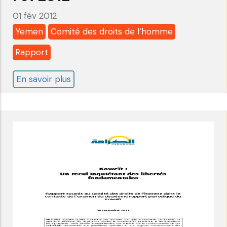
2013
01 fév 2012
Yemen
Comité des droits de l’homme
Rapport
En savoir plus
sur
Yémen:
Comité
des
droits
de
l'homme
-
5ème
Examen-