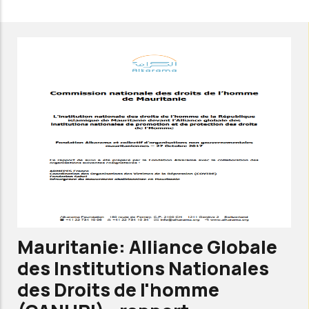
Algérie:
ALLIANCE
GLOBALE
DES
INSTITUTIONS
NATIONALES
DES
DROITS
DE
L'HOMME
(GANHRI)
-
Mauritanie: Alliance Globale
RAPPORT
des Institutions Nationales
D'ALKARAMA
des Droits de l'homme
-