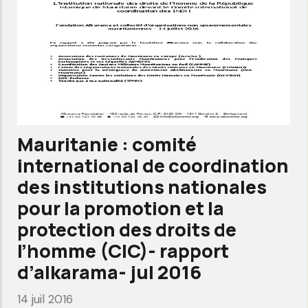
Nationales
des
Droits
de
l'homme
(GANHRI)
-
Mauritanie : comité
rapport
international de coordination
d'Alkarama
des institutions nationales
-
pour la promotion et la
Oct
protection des droits de
2017
l’homme (CIC)- rapport
d’alkarama- jul 2016
14 juil 2016