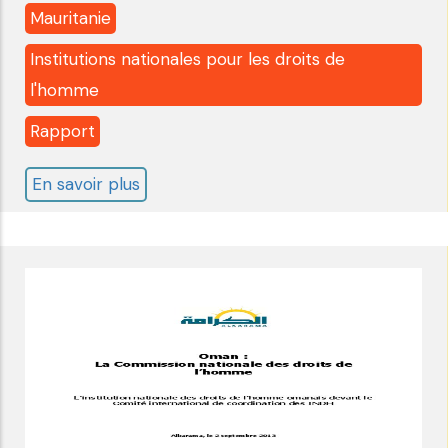
Mauritanie
Institutions nationales pour les droits de
l'homme
Rapport
En savoir plus
sur
Mauritanie
:
comité
international
de
coordination
des
institutions