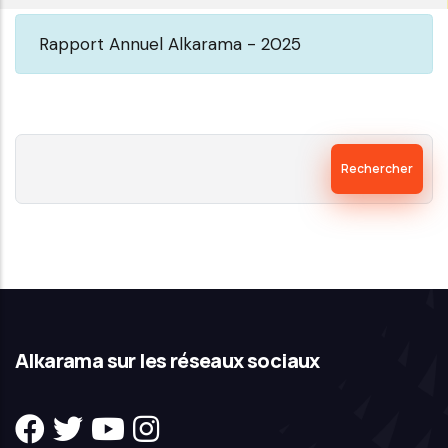
Mauritanie
:
Rapport Annuel Alkarama - 2025
comité
international
de
Rechercher
coordination
des
institutions
nationales
pour
la
promotion
Alkarama sur les réseaux sociaux
et
la
protection