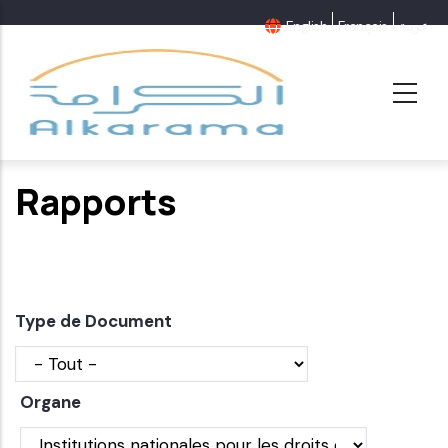
Aller
English
Français
عربية
au
contenu
principal
Rapports
Type de Document
Organe