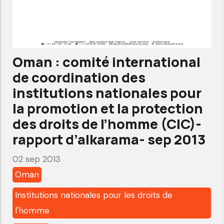
nationales
pour
la
promotion
Oman : comité international
et
de coordination des
la
institutions nationales pour
protection
la promotion et la protection
des
des droits de l’homme (CIC)-
droits
rapport d’alkarama- sep 2013
de
02 sep 2013
l’homme
Oman
(CIC)-
rapport
Institutions nationales pour les droits de
d’alkarama-
l'homme