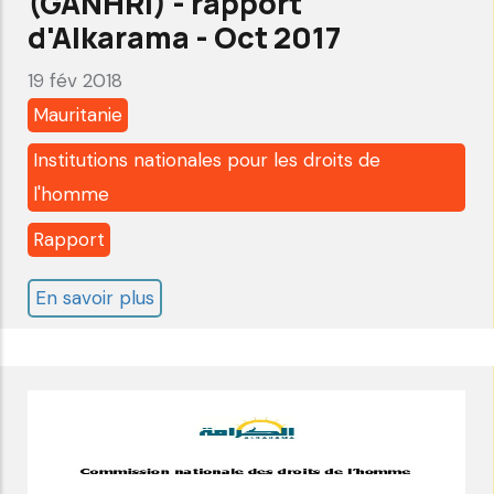
(GANHRI) - rapport
Jan
d'Alkarama - Oct 2017
2018
19 fév 2018
Mauritanie
Institutions nationales pour les droits de
l'homme
Rapport
En savoir plus
sur
Mauritanie:
Alliance
Globale
des
Institutions