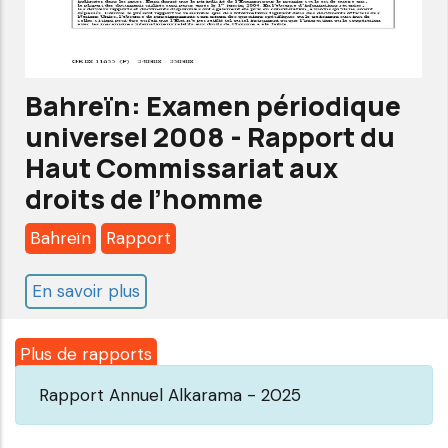
recommandations
du
Conseil
Bahreïn: Examen périodique
des
universel 2008 - Rapport du
droits
Haut Commissariat aux
de
droits de l’homme
l'homme
Bahreïn
Rapport
En savoir plus
sur
Bahreïn:
Examen
Plus de rapports
périodique
Rapport Annuel Alkarama - 2025
universel
2008