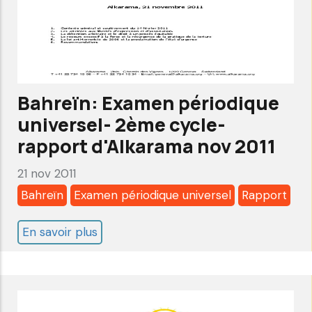
-
rapport
d'Alkarama
sep
2016
Bahreïn: Examen périodique
universel- 2ème cycle-
rapport d'Alkarama nov 2011
21 nov 2011
Bahreïn
Examen périodique universel
Rapport
En savoir plus
sur
Bahreïn:
Examen
périodique