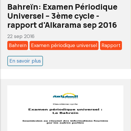
Bahreïn: Examen Périodique
Universel – 3ème cycle -
rapport d'Alkarama sep 2016
22 sep 2016
Bahreïn
Examen périodique universel
Rapport
En savoir plus
sur
Bahreïn:
Examen
Périodique
Universel
–
3ème
cycle