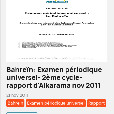
universel-
2ème
cycle-
rapport
d'Alkarama
nov
2011
Bahreïn: Examen périodique
universel- 2ème cycle-
rapport d'Alkarama nov 2011
21 nov 2011
Bahreïn
Examen périodique universel
Rapport