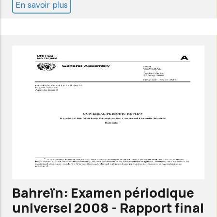
En savoir plus
sur
Bahreïn:
Examen
périodique
universel-
2ème
cycle-
rapport
d'Alkarama
nov
2011
Bahreïn: Examen périodique
universel 2008 - Rapport final