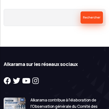
-
Rechercher
Rapport
du
Haut
Commissariat
aux
droits
de
Alkarama sur les réseaux sociaux
l’homme
Alkarama contribue à l'élaboration de
l'Observation générale du Comité des