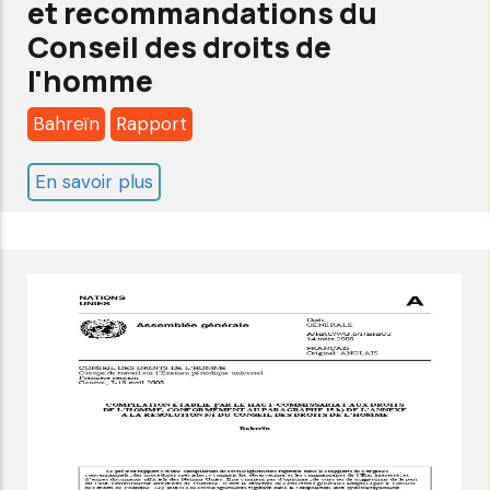
et recommandations du
Conseil des droits de
l'homme
Bahreïn
Rapport
En savoir plus
sur
Bahreïn:
Examen
périodique
universel
2008
-
Rapport
final
et