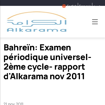
Aller
English
Français
عربية
au
contenu
principal
Bahreïn: Examen
périodique universel-
2ème cycle- rapport
d'Alkarama nov 2011
21 nov 2011