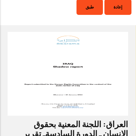
العراق: اللجنة المعنية بحقوق
الإنسان ـ الدورة السادسةـ تقرير