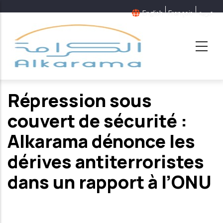
Aller
English
Français
عربية
au
contenu
principal
Répression sous
couvert de sécurité :
Alkarama dénonce les
dérives antiterroristes
dans un rapport à l’ONU