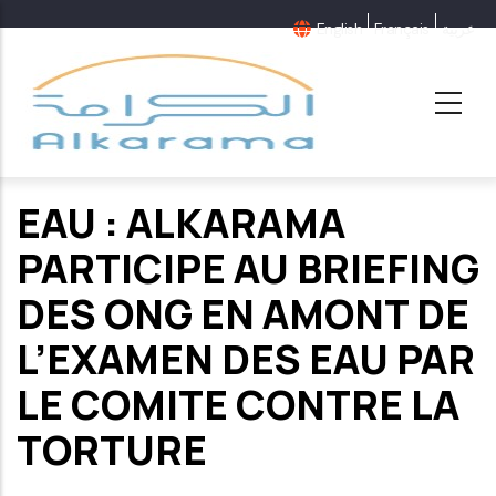
Aller
English
Français
عربية
au
contenu
principal
EAU : ALKARAMA
PARTICIPE AU BRIEFING
DES ONG EN AMONT DE
L’EXAMEN DES EAU PAR
LE COMITE CONTRE LA
TORTURE