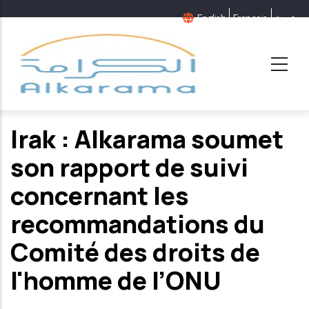
Aller
English
Français
عربية
au
contenu
principal
Irak : Alkarama soumet
son rapport de suivi
concernant les
recommandations du
Comité des droits de
l'homme de l’ONU