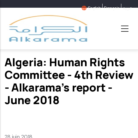
Aller
English
Français
عربية
au
contenu
principal
Algeria: Human Rights
Committee - 4th Review
- Alkarama's report -
June 2018
28 juin 2018