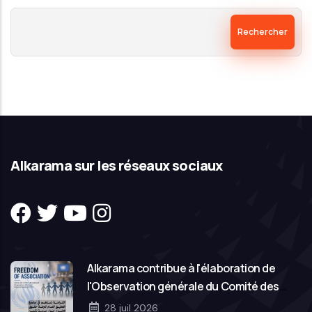
Rechercher
Alkarama sur les réseaux sociaux
Alkarama contribue à l'élaboration de
l'Observation générale du Comité des
droits de l'homme des Nations Unies sur la
28 juil 2026