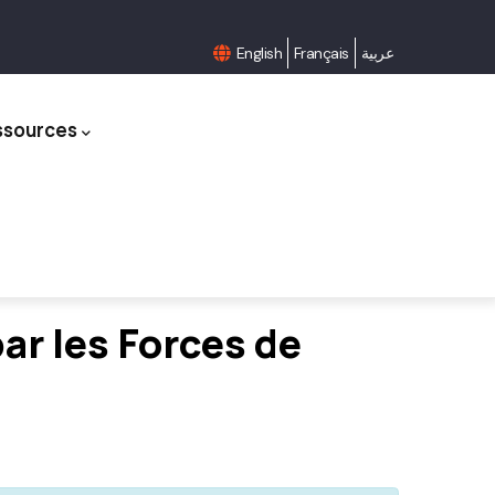
English
Français
عربية
ssources
r les Forces de