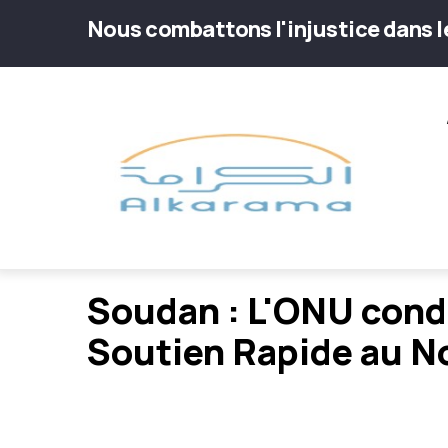
Aller
Nous combattons l'injustice dans 
au
contenu
Main
principal
navig
Soudan : L'ONU cond
Soutien Rapide au N