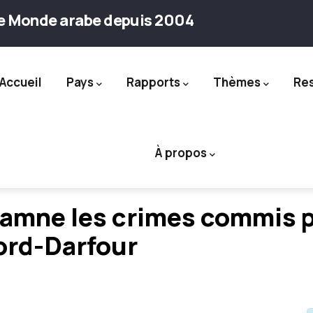
le Monde arabe depuis 2004
Accueil
Pays
Rapports
Thèmes
Re
ation
À propos
amne les crimes commis pa
ord-Darfour