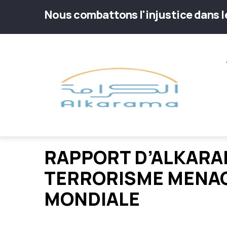
Aller
Nous combattons l'injustice dans 
au
contenu
Main
principal
navig
RAPPORT D’ALKARAM
TERRORISME MENAC
MONDIALE