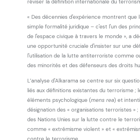
réviser la définition internationale du terror
« Des décennies d'expérience montrent que la 
simple formalité juridique – c'est l'un des pr
de l'espace civique à travers le monde », a dé
une opportunité cruciale d'insister sur une déf
l'utilisation de la lutte antiterroriste comme o
des minorités et des défenseurs des droits h
L’analyse d'Alkarama se centre sur six questio
liés aux définitions existantes du terrorisme ;
éléments psychologique (
mens rea
) et intent
désignation des « organisations terroristes » 
des Nations Unies sur la lutte contre le terror
comme « extrémisme violent » et « extrémism
contre le terrorisme.