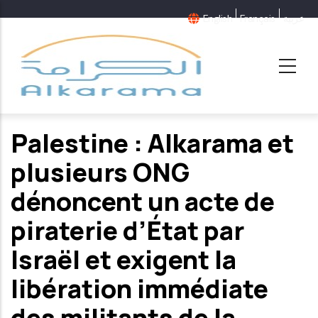
Aller
English
Français
عربية
au
contenu
principal
Palestine : Alkarama et
plusieurs ONG
dénoncent un acte de
piraterie d’État par
Israël et exigent la
libération immédiate
des militants de la