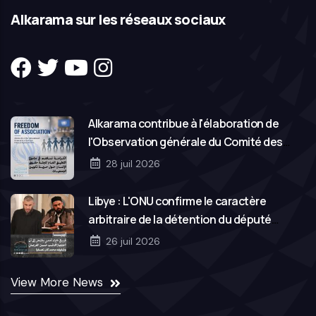
Alkarama sur les réseaux sociaux
Alkarama contribue à l'élaboration de
l'Observation générale du Comité des
droits de l'homme des Nations Unies sur la
28 juil 2026
liberté d'association
Libye : L'ONU confirme le caractère
arbitraire de la détention du député
Hassan Salem et de son frère Mohamed
26 juil 2026
View More News