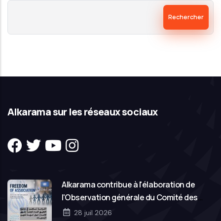
Rechercher
Alkarama sur les réseaux sociaux
Alkarama contribue à l'élaboration de
l'Observation générale du Comité des
droits de l'homme des Nations Unies sur la
28 juil 2026