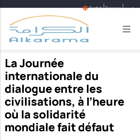
Aller
English
Français
عربية
au
contenu
principal
La Journée
internationale du
dialogue entre les
civilisations, à l’heure
où la solidarité
mondiale fait défaut