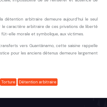
ciale, impossibilité de se réinsérer et absence de
a détention arbitraire demeure aujourd’hui le seul
 le caractère arbitraire de ces privations de liberté
, fût-elle morale et symbolique, aux victimes.
ransferts vers Guantánamo, cette saisine rappelle
 justice pour les anciens détenus demeure largement
Torture
Détention arbitraire