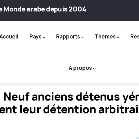
le Monde arabe depuis 2004
Accueil
Pays
Rapports
Thèmes
Re
ation
À propos
: Neuf anciens détenus yé
t leur détention arbitra