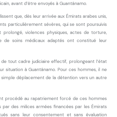
ricain, avant d’être envoyés à Guantánamo.
issent que, dès leur arrivée aux Émirats arabes unis,
ts particulièrement sévères, qui se sont poursuivis
nt prolongé, violences physiques, actes de torture,
ce de soins médicaux adaptés ont constitué leur
 tout cadre judiciaire effectif, prolongeant l’état
à leur situation à Guantánamo. Pour ces hommes, il ne
un simple déplacement de la détention vers un autre
s ont procédé au rapatriement forcé de ces hommes
s par des milices armées financées par les Émirats
ctués sans leur consentement et sans évaluation