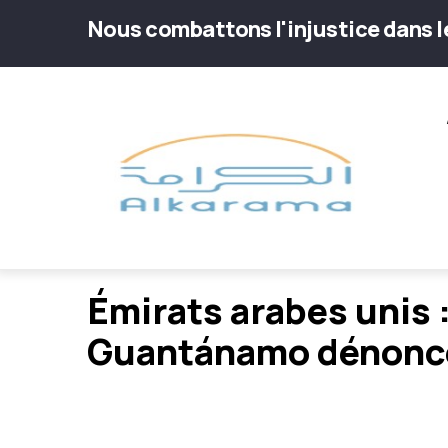
Aller
Nous combattons l'injustice dans 
au
contenu
Main
principal
navig
Émirats arabes unis 
Guantánamo dénoncen