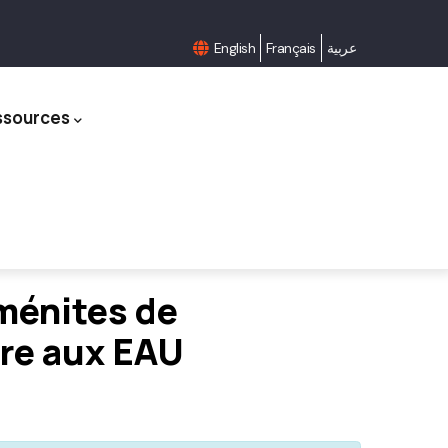
English
Français
عربية
ssources
ménites de
ire aux EAU