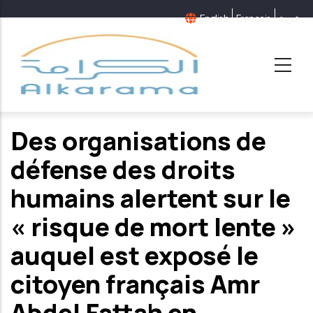
Aller
English
Français
عربية
au
contenu
principal
Des organisations de
défense des droits
humains alertent sur le
« risque de mort lente »
auquel est exposé le
citoyen français Amr
Abdel Fattah en