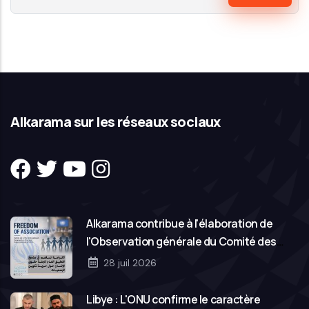
Alkarama sur les réseaux sociaux
Alkarama contribue à l'élaboration de
l'Observation générale du Comité des
droits de l'homme des Nations Unies sur la
28 juil 2026
liberté d'association
Libye : L'ONU confirme le caractère