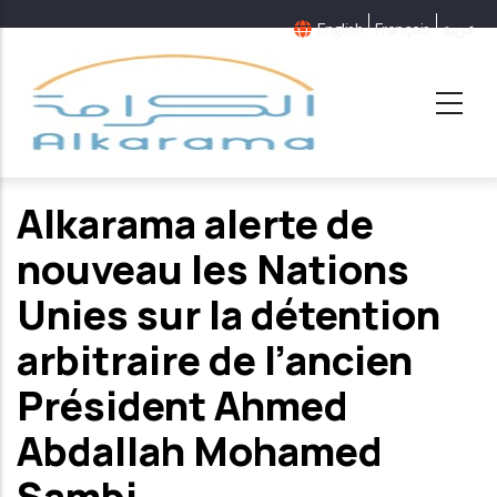
Aller
English
Français
عربية
au
contenu
principal
Alkarama alerte de
nouveau les Nations
Unies sur la détention
arbitraire de l’ancien
Président Ahmed
Abdallah Mohamed
Sambi