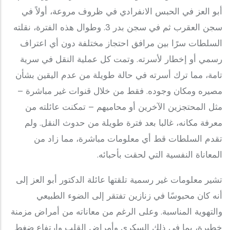
أبو العز في الحبس الانفرادي في ظروف مروعة، أولاً في
سجن العقرب ثم في سجن بدر 3. وطوال هذه الفترة، نقلته
السلطات سرًا بين مرافق احتجاز مختلفة دون أي اعتراف
رسمي أو إخطار لأسرته. وتمت كل عملية النقل في سرية
تامة، مما ترك أسرته في حالة طويلة من عدم اليقين بشأن
مصيره ومكان وجوده. فقط من خلال قنوات غير مباشرة –
مثل المحتجزين الآخرين أو محاميهم – تمكنت عائلته من
معرفة مكانه، غالبا بعد فترة طويلة من حدوث النقل. ولم
تقدم السلطات قط أي معلومات مباشرة، مما زاد من
المعاناة النفسية التي لحقت بأحبائه.
تشير معلومات غير رسمية تلقتها عائلة الدكتور أبو العز إلى
أنه كان محبوسًا في زنازين تفتقر إلى الضوء الطبيعي
والتهوية المناسبة. وعلى الرغم من معاناته من أمراض مزمنة
خطيرة، بما في ذلك السكري وأمراض القلب وارتفاع ضغط