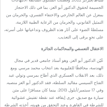
شباط/فبراير 2022. وفصلت الشكوى السابقة الانتهاكات
الجسيمة لحقوق الدكتور أبو العز، بما في ذلك الاحتجاز
بمعزل عن العالم الخارجي والاختفاء القسري، والحرمان من
التمثيل القانوني، والحرمان من الرعاية الطبية اللازمة،
مسلطةً الضوء على آثار هذه الظروف وتداعياتها على أسرته،
على نحوٍ يرقى إلى التعذيب.
الاعتقال التعسفي والمحاكمات الجائرة
عُيّن الدكتور أبو العز، وهو أستاذ جامعي قدير في مجال
الهندسة، محافظًا للقليوبية بعد انتخاب محمد مرسي. ومع
ذلك، بعد الانقلاب العسكري الذي أطاح بمرسي وتولي عبد
الفتاح السيسي مقاليد السلطة، فقد الدكتور أبو العز منصبه.
وفي 17 سبتمبر/أيلول 2013، بينما كان مسافرًا على متن
سيارة مع صديق، جرى إيقافه عند نقطة تفتيش عشوائية
للشرطة في القاهرة. وعند التحقق من هويته، أخذته الشرطة