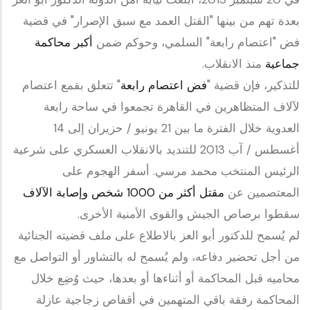
بعدة تهم من بينها "القتل العمد مع سبق الإصرار" في قضية
فض "اعتصام رابعة" السلمي، وحوكم ضمن
أكبر محاكمة
جماعية
منذ الانقلاب.
للتذكير، فإن قضية "
فض اعتصام رابعة
" تتعلق بقمع اعتصام
لآلاف المتظاهرين في القاهرة تجمعوا في ساحة رابعة
العدوية خلال الفترة ما بين 21 يونيو / حزيران إلى 14
أغسطس / آب 2013 للتنديد بالانقلاب العسكري على شرعية
الرئيس المنتخب محمد مرسي. أسفر الهجوم على
المعتصمين عن
مقتل أكثر من 1000 شخص وإصابة الآلاف
سقطوا برصاص الجيش والقوى الأمنية الأخرى.
لم يُسمح للدكتور أبو العز بالاطلاع على ملف قضيته الجنائية
من أجل تحضير دفاعه، ولم يُسمح له بالتشاور أو التواصل مع
محاميه قبل المحاكمة أو أثناءها أو بعدها، حيث وُضِع خلال
المحاكمة رفقة باقي المتهمين في أقفاص زجاجية عازلة