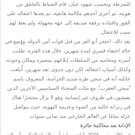
للشرطة. وبحسب شهود عيان، قام الضباط بالتحقق من
هويته، ثم أجرى أحدهم مكالمة هاتفية، تم بعدها اعتقاله على
الفور واقتياده برفقة صديقه إلى جهة مجهولة. ولم يعط لهم
سبب للاعتقال.
بعد ذلك، احتجز أبو العز من قبل قوات أمن الدولة، ووُضِع في
حالة اختفاء قسري لمدة شهرين. خلال هذه الفترة، طلبت
أسرته ومحاميه من السلطات إبلاغهم بمصيره ومكان وجوده،
وكذلك أسباب اعتقاله، لكن دون جدوى. بعد شهرين، أُبلغت
عائلته أنه في سجن طرة شديد الحراسة، المعروف باسم
"سجن العقرب"، مع مئات السجناء السياسيين الآخرين الذين
يعيشون في ظروف غير إنسانية. وهو لا يزال محتجزًا هناك
في زنزانة خالية من الضوء وعديمة التهوية، حيث يتواصل
عزله تمامًا عن العالم الخارجي منذ ثماني سنوات.
الإدانة بعد محاكمة جائرة
في 20 سبتمبر 2013، أبلغت نيابة أمن الدولة الدكتور أبو العز