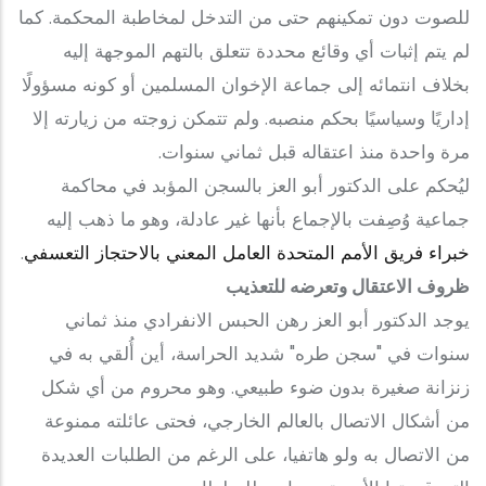
للصوت دون تمكينهم حتى من التدخل لمخاطبة المحكمة. كما
لم يتم إثبات أي وقائع محددة تتعلق بالتهم الموجهة إليه
بخلاف انتمائه إلى جماعة الإخوان المسلمين أو كونه مسؤولًا
إداريًا وسياسيًا بحكم منصبه. ولم تتمكن زوجته من زيارته إلا
مرة واحدة منذ اعتقاله قبل ثماني سنوات.
ليُحكم على الدكتور أبو العز بالسجن المؤبد في محاكمة
جماعية وُصِفت بالإجماع بأنها غير عادلة، وهو ما ذهب إليه
خبراء فريق الأمم المتحدة العامل المعني بالاحتجاز التعسفي
.
ظروف الاعتقال وتعرضه للتعذيب
يوجد الدكتور أبو العز رهن الحبس الانفرادي منذ ثماني
سنوات في "سجن طره" شديد الحراسة، أين أُلقي به في
زنزانة صغيرة بدون ضوء طبيعي. وهو محروم من أي شكل
من أشكال الاتصال بالعالم الخارجي، فحتى عائلته ممنوعة
من الاتصال به ولو هاتفيا، على الرغم من الطلبات العديدة