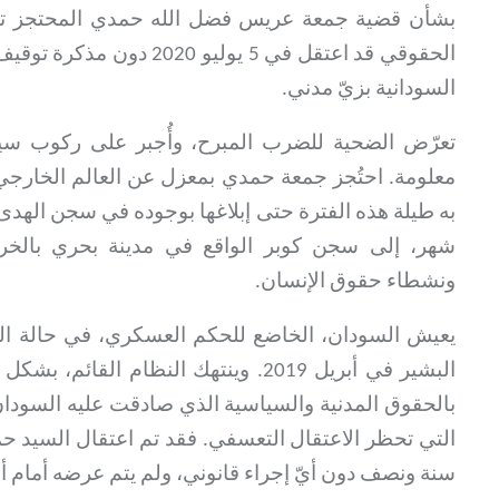
بشأن قضية جمعة عريس فضل الله حمدي المحتجز تعس
الحقوقي قد اعتقل في 5 يول
السودانية بزيّ مدني.
تعرّض الضحية للضرب المبرح، وأُجبر على ركوب سيار
معلومة. احتُجز جمعة حمدي بمعزل عن العالم الخارجي ل
به طيلة هذه الفترة حتى إبلاغها بوجوده في سجن الهد
شهر، إلى سجن كوبر الواقع في مدينة بحري بالخرط
ونشطاء حقوق الإنسان.
يعيش السودان، الخاضع للحكم العسكري، في حالة ال
البشير في أبريل 2019. وينتهك النظام ال
التي تحظر الاعتقال التعسفي. فقد تم اعتقال السيد
سنة ونصف دون أيّ إجراء قانوني، ولم يتم عرضه أمام أيّ