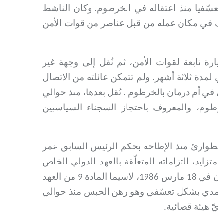
ّفيا منذ اعتقاله في الخرطوم
.
وكان الناشط
يو 2020 دون مذكرة توقيف في مكان عمله من قبل عناصر من قوات الأمن
ة تابعة لقوات الأمن، ثم نُقل إلى وجهة غير
مدة ثلاثة أشهر. ولم تتمكن عائلته من الاتصال
ى في أم درمان بالخرطوم
.
نُقل بعدها، منذ حوالي
وم، والمعروف باحتجاز السجناء السياسيين
طوارئ منذ الإطاحة بحكم الرئيس السابق عمر
قائم، بشكل متزايد، التزاماته المتعلّقة بالعهد الدولي الخاص
بالحقوق المدنية والسياسية الذي صادقت عليه السودان في 18 مارس 1986، لاسيما المادة 9 من العهد
 حمدي بشكل تعسّفي وهو رهن الحبس منذ حوالي
 هيئة قضائية.