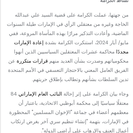
نشاط الكرامة
من جهتها، عملت الكرامة على قضية السيد علي عبدالله
الخاجة وغيره من معتقلي الرأي في الإمارات طيلة السنوات
الماضية، وأعادت التذكير مرارًا بهذه المأساة المروعة، ففي
مايو/ أيار 2024، استنكرت الكرامة بشدة
إعادة الإمارات
مجددًا
محاكمة عشرات المعتقلين السياسيين الذين أنهوا
محكومياتهم وصدرت بشأن العديد منهم
قرارات متكررة
عن
الفريق العامل المعني بالاحتجاز التعسفي في الأمم المتحدة
تدين السلطات بشأنهم وتطالب بإطلاق حريتهم.
وجاء بيان الكرامة على إثر إحالة
النائب العام الإماراتي
84
معتقلًا سياسيًا إلى محكمة أبوظبي الاتحادية، باعتبار أن
معظمهم أعضاء في جماعة "الإخوان المسلمين" المحظورة
في الإمارات، بتهمة "إنشاء تنظيم سري آخر بغرض ارتكاب
أعمال العنف والإرهاب على أراضي الدولة".