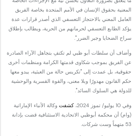
ما يتعلق بضرورة التعاون بحسن نية مع الإجراءات الخاصة
المعنية بحقوق الإنسان في الأمم المتحدة بخاصة الفريق
العامل المعني بالاحتجاز التعسفي الذي أصدر قرارات عدة
يؤكد الطابع التعسفي لحرمانهم من الحرية، ويطالب بإطلاق
سراح الضحايا وجبر الضرر".
وأضاف أن سلطات أبو ظبي لم تكتفِ بتجاهل الآراء الصادرة
عن الفريق بموجب شكاوى قدمتها الكرامة ومنظمات أخرى
حقوقية، بل عمدت إلى "تكريس حالة من العبثية، يبدو معها
حكم القانون مهدورًا وبلا معنى، والقوة القسرية والوحشية
للدولة هي السلوك السائد".
وفي 10 يوليو/ تموز 2024،
كشفت
وكالة الأنباء الإماراتية
(وام) أن محكمة أبوظبي الاتحادية الاستئنافية قضت بإدانة
53 متهماً وست شركات.