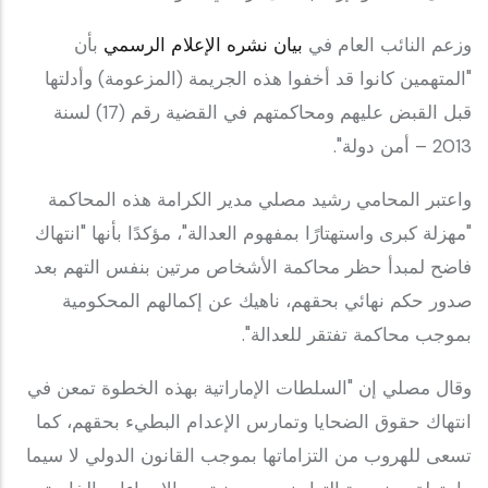
وزعم النائب العام في
بيان نشره الإعلام الرسمي
بأن
"المتهمين كانوا قد أخفوا هذه الجريمة (المزعومة) وأدلتها
قبل القبض عليهم ومحاكمتهم في القضية رقم (17) لسنة
2013 – أمن دولة".
واعتبر المحامي رشيد مصلي مدير الكرامة هذه المحاكمة
"مهزلة كبرى واستهتارًا بمفهوم العدالة"، مؤكدًا بأنها "انتهاك
فاضح لمبدأ حظر محاكمة الأشخاص مرتين بنفس التهم بعد
صدور حكم نهائي بحقهم، ناهيك عن إكمالهم المحكومية
بموجب محاكمة تفتقر للعدالة".
وقال مصلي إن "السلطات الإماراتية بهذه الخطوة تمعن في
انتهاك حقوق الضحايا وتمارس الإعدام البطيء بحقهم، كما
تسعى للهروب من التزاماتها بموجب القانون الدولي لا سيما