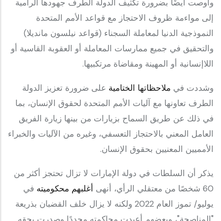
وأوصت أيضًا بضرورة تكثيف الدولة الطرف جهودها الرامية
إلى مواءمة ظروف الاحتجاز مع قواعد الأمم المتحدة
النموذجية الدنيا لمعاملة السجناء (قواعد نيلسون مانديلا)
والتحقيق في جميع ممارسات المعاملة أو العقوبة القاسية أو
اللاإنسانية أو المهينة ومقاضاة مرتكبيها.
وشددت في
ملاحظاتها الختامية
على ضرورة تعزيز الدولة
الطرف تعاونها مع آليات الأمم المتحدة لحقوق الإنسان، بما
في ذلك عن طريق السماح بزيارات من بينها زيارة الفريق
العامل المعني بالاحتجاز التعسفي، وغيره من الآليات والخبراء
الأمميين المعنيين بحقوق الإنسان.
يذكر أن السلطات في دولة الإمارات لا تزال تحتجز أكثر من
60 شخصًا من ‎معتقلي الرأي، أنهى
أغلبهم محكوميته
في
يوليو/ تموز العام 2022 ولكنه لا يزال خلف القضبان بذريعة
"المناصحة"، وبعضهم أعيدت محاكمته مجددًا وصدرت بحقه