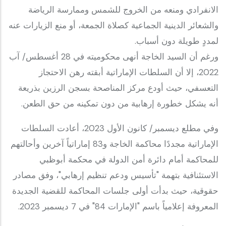
الانفرادي ومنعه من الخروج للشمس وممارسة الرياضة
والشعائر الدينية الجماعية كصلاة الجمعة، أو منع الزيارات عنه
لمددٍ طويلة دون أسباب.
ورغم أن السيد الخاجة أنهى محكوميته في 28 أغسطس/ آب
2022، إلا أن السلطات الإماراتية أبقته رهن الاحتجاز
التعسفي، حيث أودع مركز المناصحة بسجن الرزين بذريعة
أنه يشكل خطورة إرهابية من دون تمكينه من حق الطعن.
وفي مطلع ديسمبر/ كانون الأول 2023، أعادت السلطات
الإماراتية مجددًا محاكمة الخاجة و83 إماراتياً آخرين وأحالتهم
للمحاكمة أمام دائرة أمن الدولة في محكمة أبوظبي
الاستئنافية بتهمة "تأسيس ودعم تنظيم إرهابي"، وفق مصادر
حقوقية، حيث بدأت أولى جلسات المحاكمة للقضية الجديدة
المعروفة إعلامياً باسم "الإمارات 84" في 7 ديسمبر 2023.