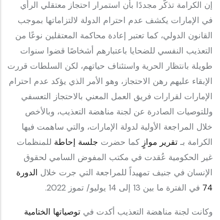
إن الكرامة تذكّر مجددًا بأن استمرار احتجاز معتقلي الرأي
في الإمارات يكشف عدم احترام الدولة لالتزاماتها بموجب
القانون الدولي، كما تعتبر إعادة محاكمة المعتقلين نوعًا من
التعذيب النفسي للضحايا باعتبارهم أشخاصًا قضوا سنوات
طويلة بانتظار الحرية واستئناف حياتهم، لكن السلطات قررت
الإبقاء عليهم رهن الاحتجاز، وهو الأمر الذي يؤكد عدم احترام
الإمارات لقرارات فريق العمل المعني بالاحتجاز التعسفي
وللتوصيات الصادرة عن لجنة مناهضة التعذيب، وبالأخص
خلال المراجعة الأولية لدولة الإمارات، والتي ساهمت فيها
الكرامة بـ
تقرير موازٍ
كما حضرت
جلسة إحاطة
للمنظمات
غير الحكومية عُقدت في مكتب المفوض السامي لحقوق
الإنسان في جنيف تمهيداً للمراجعة التي جرت خلال
الدورة
74
في الفترة ما بين 13 إلى 14 يوليو/ تموز 2022.
وكانت لجنة مناهضة التعذيب أكدت في
توصياتها الختامية