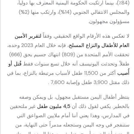
(84٪)، بينما ارتكبت الحكومة اليمنية المعترف بها دولياً،
والمجلس الانتقالي الجنوبي (14%)، وارتكب منها (2%)
مسؤولون مجهولون.
لا تعكس هذه الأرقام الواقع الحقيقي. وفقاً
لتقرير الأمين
العام للأطفال والنزاع المسلح
، فإنه خلال العام 2023 وحده،
تحققت الأمم المتحدة من (809) انتهاك جسيم بحق (666)
طفلاً. وتحدثت اليونيسف أنه خلال تسع سنوات فقط
قُتل أو
أُصيب
أكثر من 11,500 طفل لأسباب مرتبطة بالنزاع، بما في
ذلك مقتل 3,900 طفل وإصابة 7,600 .
ينتظر أطفال اليمن مستقبل مجهول، بل ويمكن وصفه
بالخطير. يكفي لقول ذلك أن
4,5 مليون طفل
غير ملتحقين
في المدارس، وهذا يعني أننا أمام ملايين الصواعق التي
ستنفجر في وجه اليمن وستجعله مدمراً حتى النهاية، من