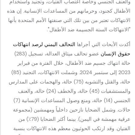
والعنف الجنسي وخاصة اغتصاب الفتيات، وتجنيد واستخدام
الأطفال كجنود، وحرمانهم من المساعدات الإنسانية. إن هذه
الانتهاكات تعتبر من بين تلك التي صنفتها الأمم المتحدة بأنها
"الانتهاكات الستة الجسيمة ضد الأطفال".
أكدت الأبحاث التي أجراها
التحالف اليمني لرصد انتهاكات
حقوق الإنسان
عضو تحالف ميثاق العدالة، تسجيل (283)
حالة انتهاك جسيم ضد الأطفال، خلال الفترة من فبراير
2023 إلى سبتمبر 2024. وشملت الانتهاكات، التجنيد (85)
حالة، والقتل والتشويه (75) حالة، والهجمات على المدارس
والمستشفيات (45) حالة، والخطف (24) حالة، والعنف
الجنسي (14) حالة، ومنع وصول المساعدات الإنسانية (7)
حالات. وشمل الضحايا نازحين داخلياً ومهمشين (مجموعة
عرقية مهمشة في اليمن). بينما أكثر الضحايا (79٪) من
الفتيان. وقد ارتكب الحوثيون معظم هذه الانتهاكات بنسبة