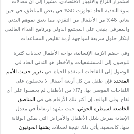
استمرار النزاع والانهيار الاقتصادي، مشيراً إلى أن معدلات
سوء التغذية الحاد تجاوزت 30% في بعض المناطق، في حين
يعاني 48% من الأطفال من التقزم، مما يعيق نموهم البدني
والمعرفي. ينبغي على المجتمع الدولي وبرنامج الغذاء العالمي
ابتكار حلول سريعة لمواجهة أزمة تقليص المساعدات.
وفي خضم الازمة الإنسانية، يواجه الأطفال تحديات كثيرة
للوصول إلى المستشفيات، والأخطر هو التدني الحاد في
الوصول إلى اللقاحات المنقذة للحياة. في
تقرير حديث للأمم
المتحدة
فإن طفل من كل أربعة أطفال لا يحصلون على
اللقاحات الموصى بها، و17٪ من الأطفال لم يحصلوا على أي
لقاح. وفي الواقع، إن أكثر تلك الأرقام هي في
المناطق
الخاضعة لسيطرة الحوثي
، حيث تشهد ارتفاعاً في معدل
الإصابة بمرض شلل الأطفال والأمراض التي يمكن الوقاية
منها، كالحصبة. يأتي ذلك نتيجة لحملات
يشنها الحوثيون