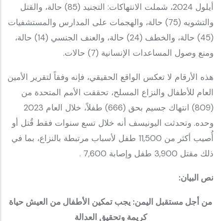
أيلول 2024، شملت الانتهاكات: التجنيد (85) حالة، والقتل
والتشويه (75) حالة، والهجمات على المدارس والمستشفيات
(45) حالة، والخطف (24) حالة، والعنف الجنسي (14) حالة،
ومنع وصول المساعدات الإنسانية (7) حالات.
هذه الأرقام لا تعكس الواقع الحقيقي، فإنه وفقاً لتقرير الأمين
العام للأطفال والنزاع المسلح، تحققت الأمم المتحدة من
(809) انتهاك جسيم بحق (666) طفلاً، خلال العام 2023
وحده. وتحدثت اليونيسف أنه خلال تسع سنوات فقط قُتل أو
أُصيب أكثر من 11,500 طفل لأسباب مرتبطة بالنزاع، بما في
ذلك مقتل 3,900 طفل وإصابة 7,600 .
نص البيان:
من أجل مستقبل اليمن: يجب تمكين الأطفال من العيش حياة
كريمة وتحقيق العدالة