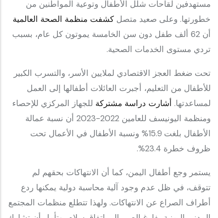
مستهدفين لقاحات شلل الأطفال وتوعية المواطنين من
خطورتها. وعلى صعيد متصل
كشفت منظمة الصحة العالمية
أن 62 ألف طفل دون سن الخامسة يموتون كل عام، بسبب
تردي مستوى الخدمات الصحية.
تحت ضغط العجز الاقتصادي لملايين الأسر، والتسرب الكبير
للأطفال من التعليم، أجبرت العائلات أطفالها إلى العمل
لمساعدتها.
أشارت دراسة مشتركة
للجهاز المركزي للإحصاء
ومنظمة اليونيسف للعامين 2022-2023 أن نسبة عمالة
الأطفال بلغت 15.9% ونسبة الأطفال في الأعمال تحت
ظروف خطرة 23.4%.
يستمر وجع أطفال اليمن، كما أن الانتهاكات بحقهم لم
تتوقف، في ظل عدم وجود آلية محاسبة دولية يمكنها ردع
أطراف الصراع عن الانتهاكات. ولهذا تتطلع منظمات المجتمع
المدني اليمنية بفارغ الصبر إلى اتفاق سلام، وتأمل أن تشارك