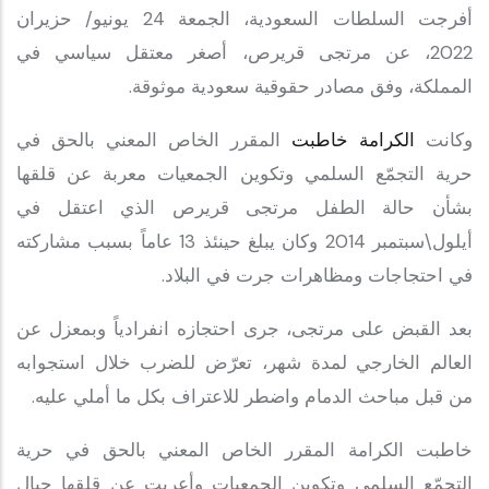
أفرجت السلطات السعودية، الجمعة 24 يونيو/ حزيران
2022، عن مرتجى قريرص، أصغر معتقل سياسي في
المملكة، وفق مصادر حقوقية سعودية موثوقة.
وكانت
الكرامة خاطبت
المقرر الخاص المعني بالحق في
حرية التجمّع السلمي وتكوين الجمعيات معربة عن قلقها
بشأن حالة الطفل مرتجى قريرص الذي اعتقل في
أيلول\سبتمبر 2014 وكان يبلغ حينئذ 13 عاماً بسبب مشاركته
في احتجاجات ومظاهرات جرت في البلاد.
بعد القبض على مرتجى، جرى احتجازه انفرادياً وبمعزل عن
العالم الخارجي لمدة شهر، تعرّض للضرب خلال استجوابه
من قبل مباحث الدمام واضطر للاعتراف بكل ما أملي عليه.
خاطبت الكرامة المقرر الخاص المعني بالحق في حرية
التجمّع السلمي وتكوين الجمعيات وأعربت عن قلقها حيال