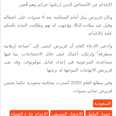
الإعدام عن الأشخاص الذين ارتكبوا جرائم وهم قُصر.
وكان قريرص مثل أمام المحكمة بعد 4 سنوات على اعتقاله
وقبل عيد ميلاده الـ18، ووُجهت له تهم وطالبت النيابة بالحكم
عليه بالإعدام.
وادعى الادعاء العام أن قريرص انتمى إلى "جماعة إرهابية
متطرفة" وارتكب أعمال عنف خلال الاحتجاجات، بما فيها
مساعدته المزعومة في إعداد قنابل مولوتوف، وقد نفى
قريريص الاتهامات الموجهة له برمتها.
وفي مطلع العام 2020 أصدرت محكمة سعودية حكما بحبس
قريرص ثماني سنوات.
السعودية
حقوق الطفل
الإحتجاز التعسفي
الإعدام خارج القضاء