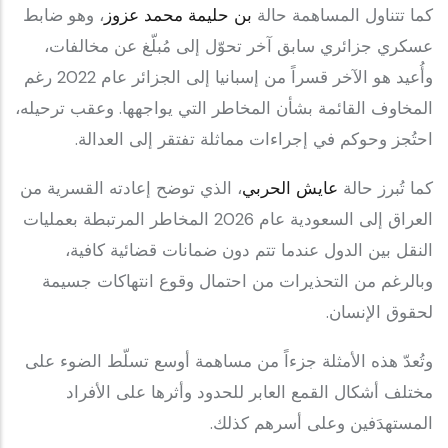
كما تتناول المساهمة حالة
بن حليمة محمد عزوز
، وهو ضابط
عسكري جزائري سابق آخر تحوّل إلى مُبلّغ عن مخالفات،
وأُعيد هو الآخر قسراً من إسبانيا إلى الجزائر عام 2022 رغم
المخاوف القائمة بشأن المخاطر التي يواجهها. وعقب ترحيله،
احتُجز وحوكم في إجراءات مماثلة تفتقر إلى العدالة.
كما تُبرز حالة
عايش الحربي
، الذي توضح إعادته القسرية من
العراق إلى السعودية عام 2026 المخاطر المرتبطة بعمليات
النقل بين الدول عندما تتم دون ضمانات قضائية كافية،
وبالرغم من التحذيرات من احتمال وقوع انتهاكات جسيمة
لحقوق الإنسان.
وتُعدّ هذه الأمثلة جزءاً من مساهمة أوسع تسلّط الضوء على
مختلف أشكال القمع العابر للحدود وأثرها على الأفراد
المستهدَفين وعلى أسرهم كذلك.