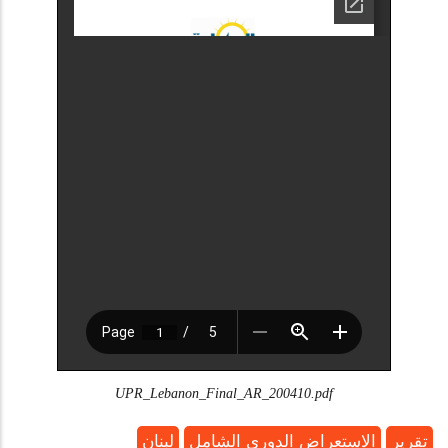
UPR_Lebanon_Final_AR_200410.pdf
تقرير
الاستعراض الدوري الشامل
لبنان