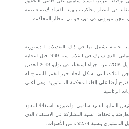
اثة أشهر على توقيفه، عرض السيد سامبي على قاضي التحقيق
اله في انتظار محاكمته بتهمة الفساد لإضفاء صفة
في سجن موروني في فويدجو في انتظار المحاكمة.
 خاصة تشمل بما في ذلك التعديلات الدستورية
المثيرة للجدل التي اتخذها الرئيس الحالي العقيد آزالي أسوماني، الذي شارك في انقلاب سنة 1999 قبل انتخابه
رئيسا للبلاد سنة 2016. وكان هذا الأخير قد أعلن في 28 أبريل 2018، عن إجراء استفتاء في يوليو 2018 لتعديل
جزر الثلاث التى تشكل اتحاد جزر القمر للسماح له
بكرة فى 2019. ونص التعديل المقترح أيضا على إلغاء المحكمة الدستورية، وهي أعلى
ات الرئاسية.
س السابق السيد سامبي، واعتبروها استغلالا للنفوذ
ارضة وانخفاض نسبة المشاركة في الاستفتاء الذي