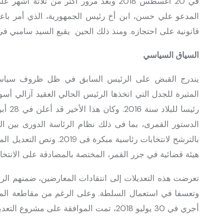
في 20 أغسطس 2018 وبعد مرور أكثر من ثل
المدعو علي حسن، ابن أخ رئيس الجمهورية، الذي أمر باعتق
قانونية على احتجازه. ومنذ ذلك الحين يقبع السيد سامبي 
السياق السياسي
يندرج القبض على الرئيس السابق في ظل ظروف سياسية
الدستور القمرى، بما فى ذلك نظام الرئاسة الدورى بين ال
بالترشح لانتخابات رئاسية م
هيئة قضائية في جزر القمر، المختصة بالمصادقة على الانتخاب
تعرضت هذه التعديلات إلى انتقادات المعارضين، ضمنهم الرئي
وتعسفا في استعمال السلطة. وعلى الرغم من مقاطعة المع
أجري في 30 يوليو 2018، تمت الموافقة على مشروع التعديل الدستوري بنسبة 92.74 ٪ من الأصوات.