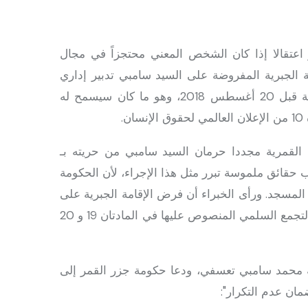
ر اعتقالا إذا كان الشخص المعني محتجزاً في مجال
ة الجبرية المفروضة على السيد سامبي تدبير إداري
خارج أي إطار قانوني. كما أنه لم يمثل أمام سلطة قضائية قبل 20 أغسطس 2018، وهو ما كان سيسمح له
.
القمرية مجددا حرمان السيد سامبي من حريته بـ
اب حقائق ملموسة تبرر مثل هذا الإجراء، لأن الحكومة
المسجد. ورأى الخبراء أن فرض الإقامة الجبرية على
السيد سامبي مرتبط مباشرة بممارسته لحريته في التعبير والتجمع السلمي المنصوص عليها في المادتان 19 و 20
له محمد سامبي تعسفي، ودعا حكومة جزر القمر إلى
مان عدم التكرار":