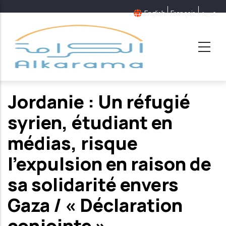
Aller
English
Français
عربية
au
contenu
principal
Jordanie : Un réfugié
syrien, étudiant en
médias, risque
l'expulsion en raison de
sa solidarité envers
Gaza / « Déclaration
conjointe »