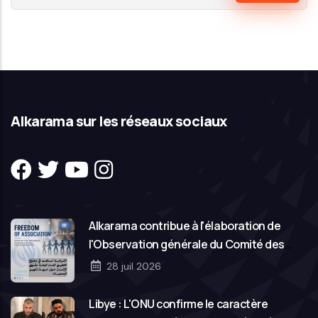
Alkarama sur les réseaux sociaux
Alkarama contribue à l'élaboration de
l'Observation générale du Comité des
droits de l'homme des Nations Unies sur la
28 juil 2026
liberté d'association
Libye : L'ONU confirme le caractère