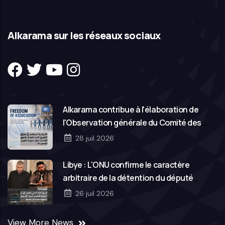
Alkarama sur les réseaux sociaux
Alkarama contribue à l'élaboration de
l'Observation générale du Comité des
droits de l'homme des Nations Unies sur la
28 juil 2026
liberté d'association
Libye : L'ONU confirme le caractère
arbitraire de la détention du député
Hassan Salem et de son frère Mohamed
26 juil 2026
View More News