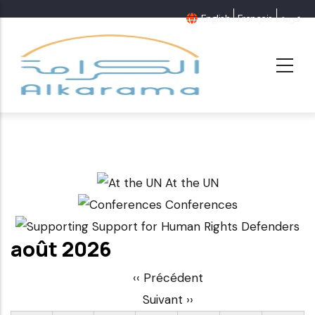
Aller
English
Français
عربية
au
contenu
principal
At the UN
Conferences
Support for Human Rights Defenders
août 2026
Pagination
‹‹
Précédent
Suivant
››