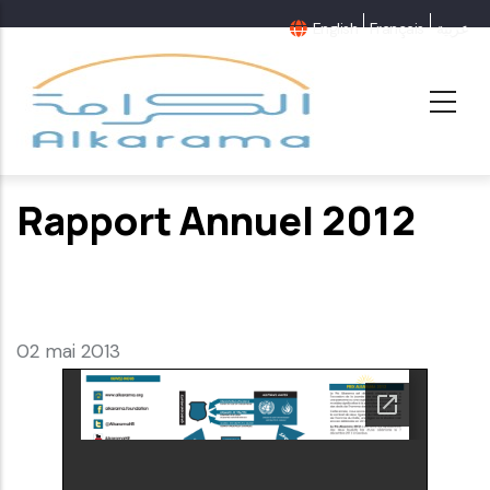
Aller
English
Français
عربية
au
contenu
principal
Rapport Annuel 2012
02 mai 2013