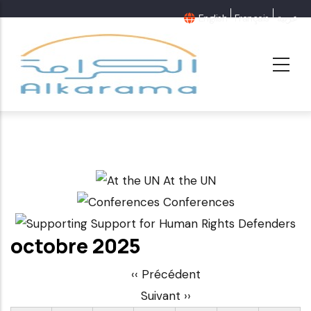
Aller
English
Français
عربية
au
contenu
principal
At the UN
Conferences
Support for Human Rights Defenders
octobre 2025
Pagination
‹‹
Précédent
Suivant
››