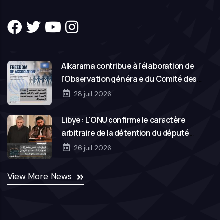
Alkarama contribue à l'élaboration de
l'Observation générale du Comité des
droits de l'homme des Nations Unies sur la
28 juil 2026
liberté d'association
Libye : L'ONU confirme le caractère
arbitraire de la détention du député
Hassan Salem et de son frère Mohamed
26 juil 2026
View More News