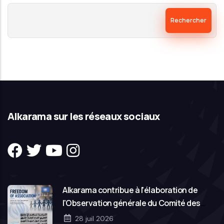
Rechercher
Alkarama sur les réseaux sociaux
Alkarama contribue à l'élaboration de
l'Observation générale du Comité des
droits de l'homme des Nations Unies sur la
28 juil 2026