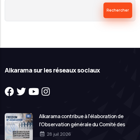
Rechercher
Alkarama sur les réseaux sociaux
Alkarama contribue à l'élaboration de
l'Observation générale du Comité des
droits de l'homme des Nations Unies sur la
28 juil 2026