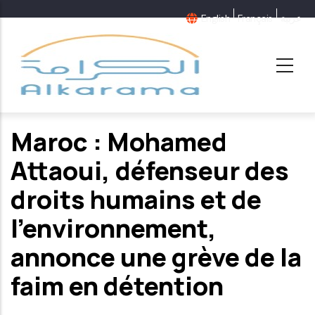
Aller
English
Français
عربية
au
contenu
principal
Maroc : Mohamed
Attaoui, défenseur des
droits humains et de
l'environnement,
annonce une grève de la
faim en détention