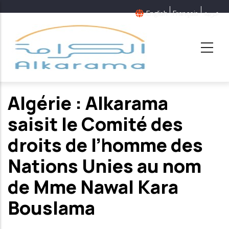
Aller
English
Français
عربية
au
contenu
principal
Algérie : Alkarama
saisit le Comité des
droits de l’homme des
Nations Unies au nom
de Mme Nawal Kara
Bouslama