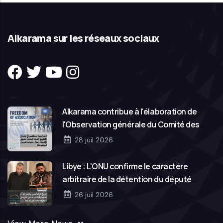
Alkarama sur les réseaux sociaux
Alkarama contribue à l'élaboration de
l'Observation générale du Comité des
droits de l'homme des Nations Unies sur la
28 juil 2026
liberté d'association
Libye : L'ONU confirme le caractère
arbitraire de la détention du député
Hassan Salem et de son frère Mohamed
26 juil 2026