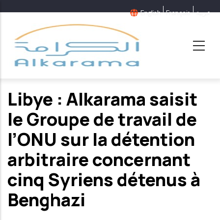
Aller
English
Français
عربية
au
contenu
principal
Libye : Alkarama saisit
le Groupe de travail de
l’ONU sur la détention
arbitraire concernant
cinq Syriens détenus à
Benghazi