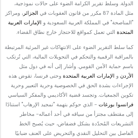
الدولة. وسلط تقرير الكرامة الضوء على حالات نموذجية،
مثل المادة 87 مكرر من قانون العقوبات في
الجزائر
، ومراكز
"المناصحة" في المملكة العربية السعودية و
الإمارات العربية
المتحدة
التي تعمل كمواقع للاحتجاز خارج نطاق القضاء.
كما سلط التقرير الضوء على الانتهاكات غير المرئية المرتبطة
بالمراقبة الرقمية والتحكم في التحويلات المالية، التي تُرتكب
باسم حماية الأمن القومي. وأشار إلى أنه في دول مثل
الأردن
و
الإمارات العربية المتحدة
وحتى فرنسا، تقوض هذه
الإجراءات بشدة الحق في الخصوصية وحرية التعبير وحرية
تكوين الجمعيات. وتجسد قضية الأكاديمي والمفكر السياسي
فرانسوا بورغات
- الذي حوكم بتهمة "تمجيد الإرهاب" استنادًا
إلى مقتطف مجتزأ من سياقه في أحد أعماله- مخاطر
التشريعات المُحدّدة بشكل فضفاض، حيث يُصبح الخط
الفاصل بين التحليل النقدي والتحريض على العنف ضبابيًا