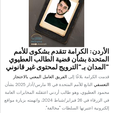
الأردن: الكرامة تتقدم بشكوى للأمم
المتحدة بشأن قضية الطالب العطيوي
المدان بـ"الترويج لمحتوى غير قانوني"
قدمت الكرامة بلاغًا إلى
الفريق العامل المعني بالاحتجاز
التعسفي
التابع للأمم المتحدة في 18 مارس/آذار 2025 بشأن
محمود العطيوي، وهو طالب أردني اعتقلته المخابرات العامة
في الزرقاء في 26 فبراير/شباط 2024، واتهمته بزيارة مواقع
إلكترونية اعتبرتها السلطات "مخالفة".