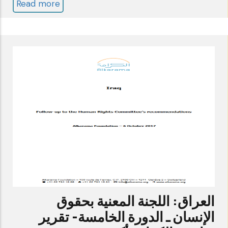
Read more
about
العراق:
اللجنة
المعنية
بحقوق
الإنسان
ـ
الدورة
السادسةـ
تقرير
الكرامة
الموازي
جانفي
العراق: اللجنة المعنية بحقوق
2022
الإنسان ـ الدورة الخامسة- تقرير