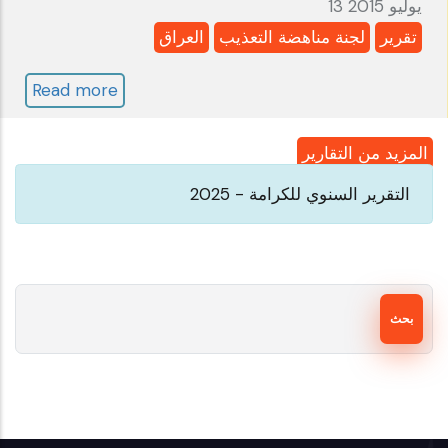
13 يوليو 2015
تقرير
لجنة مناهضة التعذيب
العراق
Read more
about
العراق:
لجنة
المزيد من التقارير
مناهضة
التقرير السنوي للكرامة - 2025
التعذيب
ـ
الدورة
بحث
الأولى
ـ
تقرير
الكرامة
يوليو