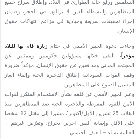
السلميين ورفع حالة الطوارئ في البلاد، وإطلاق سراح جميع
المتظاهرين والنشطاء الذين لا يزالون في الحجز، وضمان
إجراء تحقيقات سريعة وحيادية في مزاعم انتهاكات حقوق
الإنسان.
وجاءت دعوة الخبير الأممي في ختام
زيارة قام بها للبلاد
مؤخراً
، التقى خلالها مسؤولين حكوميين وممثلين عن
المجتمع المدني ومدافعين عن حقوق الإنسان، مؤكداً ضرورة
وقف القوات السودانية إطلاق الذخيرة الحية وإلقاء الغاز
المسيل للدموع على المتظاهرين.
وعبر الخبير الأممي عن قلقه بشأن الاستخدام المتكرر لقوات
الأمن للقوة المفرطة والذخيرة الحية ضد المتظاهرين منذ
انقلاب 25 تشرين الأول/أكتوبر"، مشيرا إلى مقتل 82 شخصا
على الأقل وإصابة ألفين آخرين بجراح، وتعرّض غيرهم –
الغالبية نساء – للعنف الجنسي.