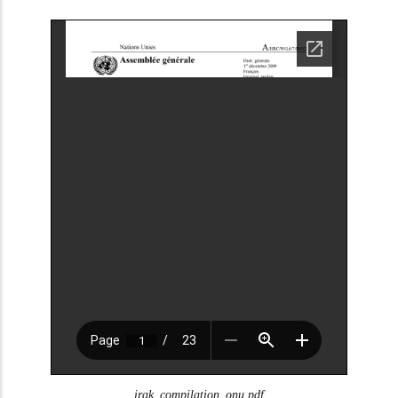
irak_compilation_onu.pdf