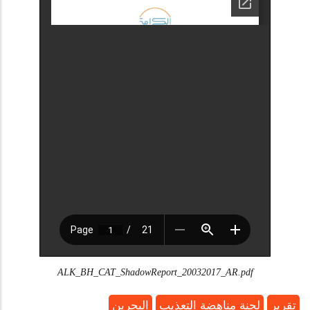
ALK_BH_CAT_ShadowReport_20032017_AR.pdf
تقرير
لجنة مناهضة التعذيب
البحرين