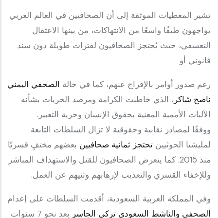
تشير المعطيات الموثقة إلى أن الصحافيين في العالم العربي
يواجهون طيفًا واسعًا من الانتهاكات، من بينها الاعتقال
التعسفي، حيث يُحتجز الصحافيون لفترات طويلة دون سند
قانوني أو
رغم صدور أوامر بالإفراج عنهم، كما في حالة
الصحفي اليمني
ناصح شاكر
، الذي خاطبت الكرامة ومرصد الحريات بشأنه
الآليات الأممية المعنية بحقوق الإنسان وحرية التعبير.
ووفقًا لمصادر نقابية وحقوقية لا تزال السلطات التابعة
لمليشيا الحوثيين
تحتجز ثمانية صحافيين
بعضهم مختفٍ قسريًا
منذ 2015. كما يتعرض الصحافيون للقتل والاستهداف المباشر
وللإخفاء القسري والتعذيب لإرهابهم وثنيهم عن العمل.
وفي المملكة العربية السعودية، أقدمت السلطات على إعدام
الصحفي والناشط السعودي تركي الجاسر
بعد نحو 7 سنوات