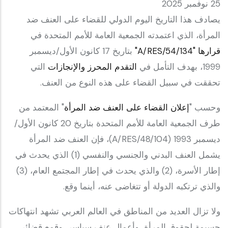
25 نوفمبر 2025
يصادف هذا التاريخ اليوم الدولي للقضاء على العنف ضد
المرأة، الذي اعتمدته الجمعية العامة للأمم المتحدة في
قرارها "A/RES/54/134"
بتاريخ 17 كانون الأول/ديسمبر
1999، بهدف التأمل في
التقدم المحرز والإنجازات
التي
تحققت في سبيل القضاء على هذه النوع من العنف.
وحسب "
إعلان القضاء على العنف ضد المرأة
" المعتمد من
طرف الجمعية العامة للأمم المتحدة بتاريخ 20 كانون الأول/
ديسمبر 1993 (A/RES/48/104)، فإن العنف ضد المرأة
يشمل العنف البدني والجنسي والنفسي (1) الذي يحدث في
إطار الأسرة، (2) والذي يحدث في إطار المجتمع العام، (3)
والذي ترتكبه الدولة أو تتغاضى عنه، أينما وقع.
ولا تزال العديد من المناطق في العالم العربي تشهد انتهاكات
جسيمة لحقوق المرأة، وأعمال عنف سياسي وقمع قضائي.